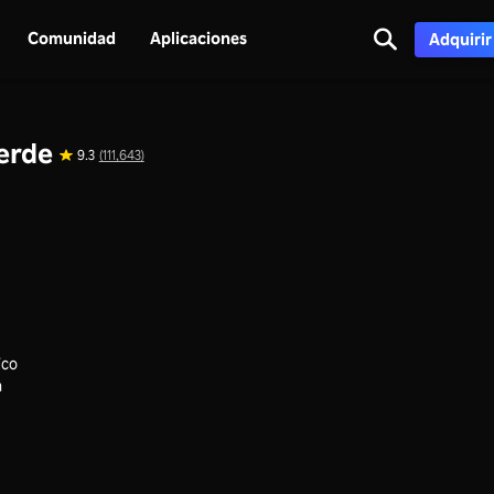
Comunidad
Aplicaciones
Adquirir
verde
9.3
(111,643)
ico
a