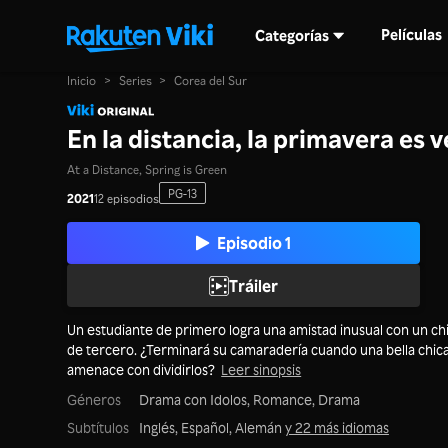
Películas
Categorías
Inicio
>
Series
>
Corea del Sur
En la distancia, la primavera es 
At a Distance, Spring is Green
PG-13
2021
12 episodios
Episodio 1
Tráiler
Un estudiante de primero logra una amistad inusual con un ch
de tercero. ¿Terminará su camaradería cuando una bella chic
amenace con dividirlos?
Leer sinopsis
Géneros
Drama con Idolos,
Romance,
Drama
Subtítulos
Inglés, Español, Alemán
y 22 más idiomas