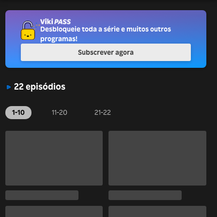
Desbloqueie toda a série e muitos outros
programas!
Subscrever agora
22 episódios
1-10
11-20
21-22