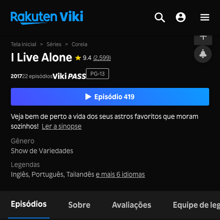
No ar
Tela inicial
>
Séries
>
Coreia
I Live Alone
9.4
(2,599)
PG-13
2017
22 episódios
Episódio 419
Veja bem de perto a vida dos seus astros favoritos que moram
sozinhos!
Ler a sinopse
Gênero
Show de Variedades
Legendas
Inglês, Português, Tailandês
e mais 6 idiomas
Episódios
Sobre
Avaliações
Equipe de l