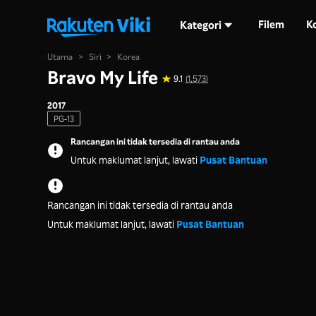
Filem
K
Kategori
Utama
>
Siri
>
Korea
Bravo My Life
9.1
(1,573)
2017
PG-13
Rancangan ini tidak tersedia di rantau anda
Untuk maklumat lanjut, lawati
Pusat Bantuan
Rancangan ini tidak tersedia di rantau anda
Untuk maklumat lanjut, lawati
Pusat Bantuan