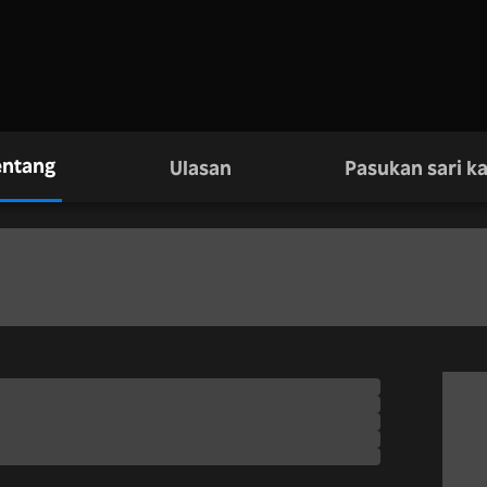
entang
Ulasan
Pasukan sari k