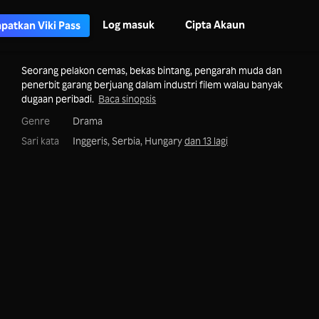
Log masuk
Cipta Akaun
patkan Viki Pass
Seorang pelakon cemas, bekas bintang, pengarah muda dan
penerbit garang berjuang dalam industri filem walau banyak
dugaan peribadi.
Baca sinopsis
Genre
Drama
Sari kata
Inggeris, Serbia, Hungary
dan 13 lagi