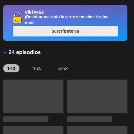
¡Desbloquea toda la serie y muchos títulos
más!
Suscríbete ya
24 episodios
1-10
11-20
21-24