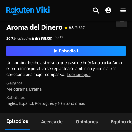
Inicio
>
Series
>
Corea del Sur
Aroma del Dinero
9.3
(5,857)
PG-13
2017
24 episodios
Episodio 1
Un hombre hecho a sí mismo que pasó de huérfano a triunfar en
el mundo corporativo se replantea su ambición y codicia tras
conocer a una mujer compasiva.
Leer sinopsis
Géneros
Melodrama,
Drama
Subtítulos
Inglés, Español, Portugués
y 10 más idiomas
Episodios
Acerca de
Opiniones
Equipo de