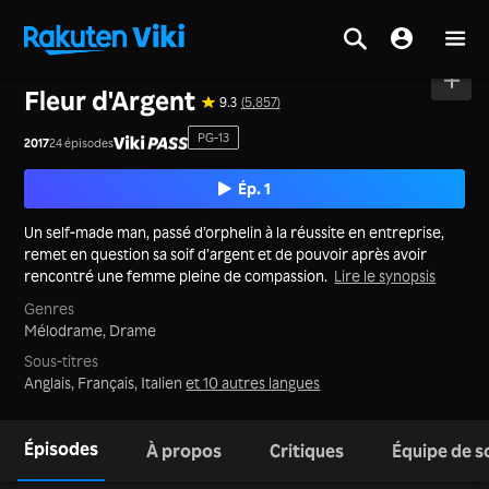
Accueil
>
Séries
>
Corée
Fleur d'Argent
9.3
(5,857)
PG-13
2017
24 épisodes
Ép. 1
Un self-made man, passé d’orphelin à la réussite en entreprise,
remet en question sa soif d’argent et de pouvoir après avoir
rencontré une femme pleine de compassion.
Lire le synopsis
Genres
Mélodrame,
Drame
Sous-titres
Anglais, Français, Italien
et 10 autres langues
Épisodes
À propos
Critiques
Équipe de s