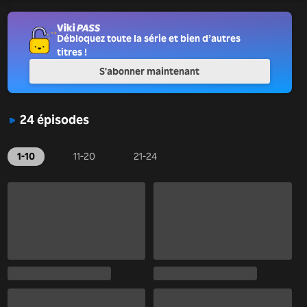
Débloquez toute la série et bien d’autres
titres !
S'abonner maintenant
24 épisodes
1-10
11-20
21-24