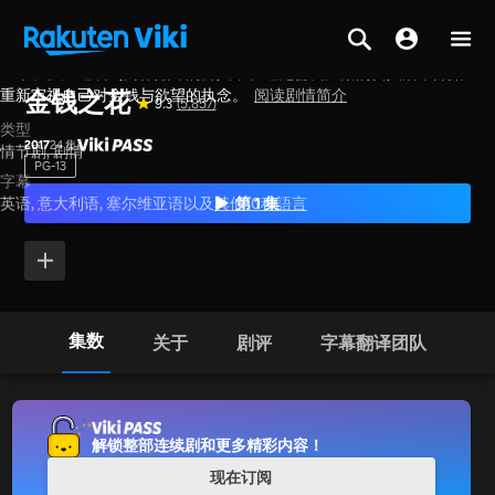
一个从孤儿逆袭到商界巅峰的男人，在遇见善良温柔的女人后，开始
主页
>
系列节目
>
韩国
重新审视自己对金钱与欲望的执念。
阅读剧情简介
金钱之花
9.3
(5,857)
类型
2017
24 集
情节剧,
剧情
PG-13
字幕
第 1 集
英语, 意大利语, 塞尔维亚语以及
其他10种語言
集数
关于
剧评
字幕翻译团队
解锁整部连续剧和更多精彩内容！
现在订阅