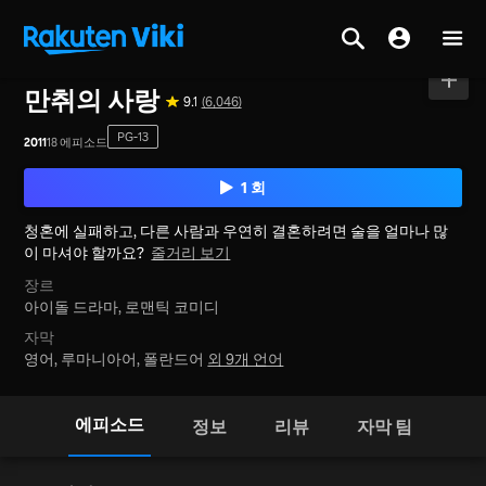
홈
>
시리즈
>
대만
만취의 사랑
9.1
(6,046)
PG-13
2011
18 에피소드
1 회
청혼에 실패하고, 다른 사람과 우연히 결혼하려면 술을 얼마나 많
이 마셔야 할까요?
줄거리 보기
장르
아이돌 드라마,
로맨틱 코미디
자막
영어, 루마니아어, 폴란드어
외 9개 언어
에피소드
정보
리뷰
자막 팀