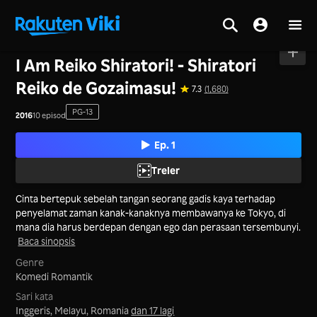
Utama
>
Siri
>
Jepun
I Am Reiko Shiratori! - Shiratori
Reiko de Gozaimasu!
7.3
(1,680)
PG-13
2016
10 episod
Ep. 1
Treler
Cinta bertepuk sebelah tangan seorang gadis kaya terhadap
penyelamat zaman kanak-kanaknya membawanya ke Tokyo, di
mana dia harus berdepan dengan ego dan perasaan tersembunyi.
Baca sinopsis
Genre
Komedi Romantik
Sari kata
Inggeris, Melayu, Romania
dan 17 lagi