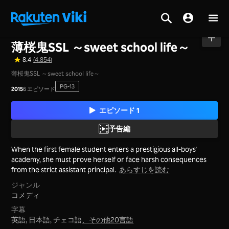
ホーム
>
シリーズ
>
日本
薄桜鬼SSL ～sweet school life～
8.4
(4,854)
薄桜鬼SSL ～sweet school life～
PG-13
2015
6 エピソード
エピソード 1
予告編
When the first female student enters a prestigious all-boys'
academy, she must prove herself or face harsh consequences
from the strict assistant principal.
あらすじを読む
ジャンル
コメディ
字幕
英語, 日本語, チェコ語
、
その他20言語