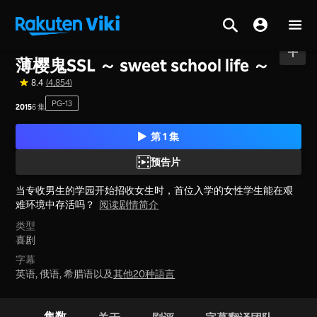
主页
>
系列节目
>
日本
薄樱鬼SSL ～ sweet school life ～
8.4
(4,854)
PG-13
2015
6 集
第 1 集
预告片
当专收男生的学园开始招收女生时，首位入学的女性学生能在艰
难环境中存活吗？
阅读剧情简介
类型
喜剧
字幕
英语, 俄语, 希腊语以及
其他20种語言
集数