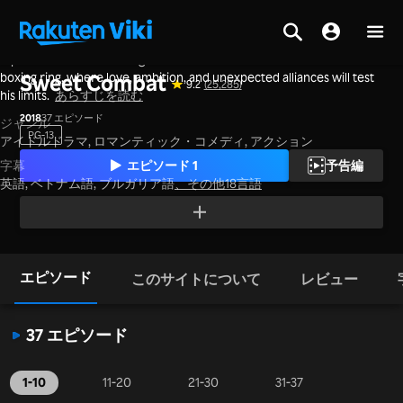
A poor but determined fighter battles for survival and success in the
ホーム
>
シリーズ
>
中国本土
boxing ring, where love, ambition, and unexpected alliances will test
Sweet Combat
9.2
(25,285)
his limits.
あらすじを読む
2018
37 エピソード
ジャンル
PG-13
アイドルドラマ,
ロマンティック・コメディ,
アクション
エピソード 1
予告編
字幕
英語, ベトナム語, ブルガリア語
、
その他18言語
エピソード
このサイトについて
レビュー
37 エピソード
1-10
11-20
21-30
31-37