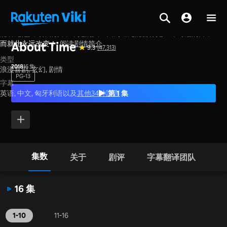
能看见他人寿限的女子，她的人生因为遇见能暂停她生命时鐘的男子
主页
>
系列节目
>
韩国
而就此永远改变！
阅读剧情简介
About Time
9.3
(47,313)
类型
2018
16 集
浪漫喜剧,
玄幻,
剧情
PG-13
字幕
第 1 集
英语, 中文, 匈牙利语以及
其他34种語言
集数
关于
剧评
字幕翻译团队
16 集
1-10
11-16