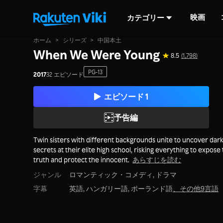
映画
カテゴリー
ホーム
>
シリーズ
>
中国本土
When We Were Young
8.5
(1,798)
PG-13
2017
32 エピソード
エピソード 1
予告編
Twin sisters with different backgrounds unite to uncover dar
secrets at their elite high school, risking everything to expose
truth and protect the innocent.
あらすじを読む
ジャンル
ロマンティック・コメディ,
ドラマ
字幕
英語, ハンガリー語, ポーランド語
、
その他9言語