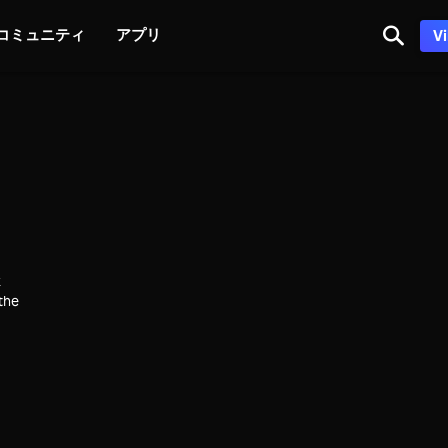
コミュニティ
アプリ
V
k
 the