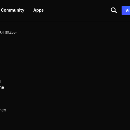
Community
Apps
Vi
9.4
(10,255)
l
the
chen