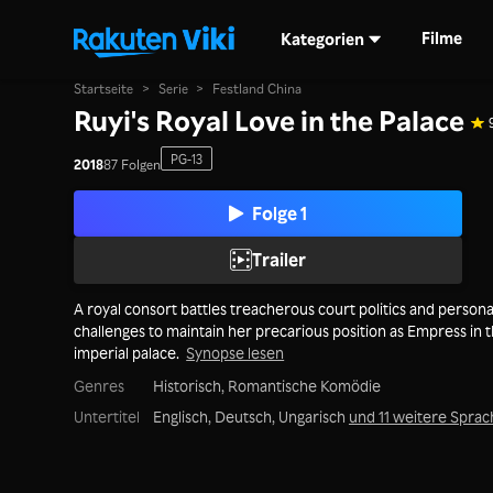
Filme
Kategorien
Startseite
>
Serie
>
Festland China
Ruyi's Royal Love in the Palace
PG-13
2018
87 Folgen
Folge 1
Trailer
A royal consort battles treacherous court politics and persona
challenges to maintain her precarious position as Empress in 
imperial palace.
Synopse lesen
Genres
Historisch,
Romantische Komödie
Untertitel
Englisch, Deutsch, Ungarisch
und 11 weitere Spra