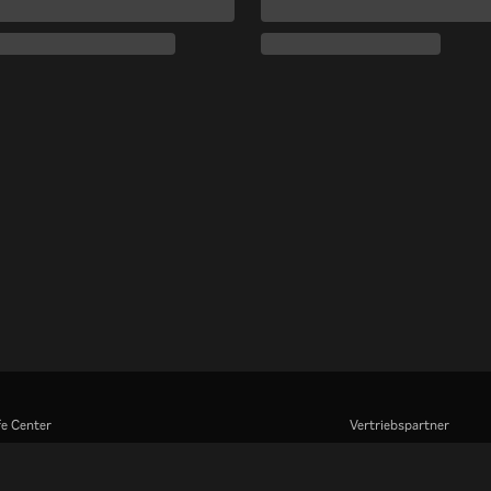
fe Center
Vertriebspartner
eiten Sie mit uns zusammen
Werbefachkräfte
Pressezentrum