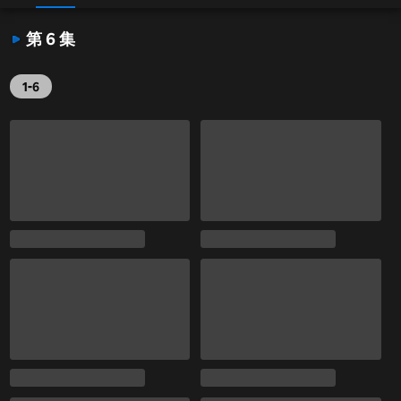
第 6 集
1-6