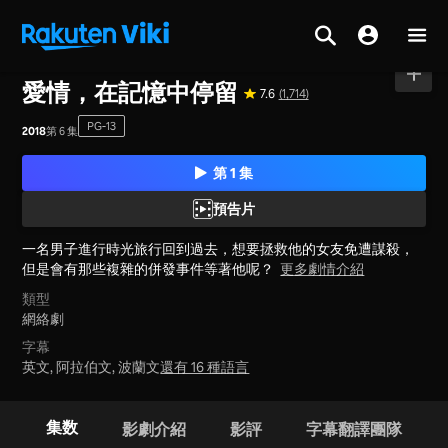
首頁
>
系列
>
韓國
愛情，在記憶中停留
7.6
(1,714)
PG-13
2018
第 6 集
第 1 集
預告片
一名男子進行時光旅行回到過去，想要拯救他的女友免遭謀殺，
但是會有那些複雜的併發事件等著他呢？
更多劇情介紹
類型
網絡劇
字幕
英文, 阿拉伯文, 波蘭文
還有 16 種語言
集数
影劇介紹
影評
字幕翻譯團隊