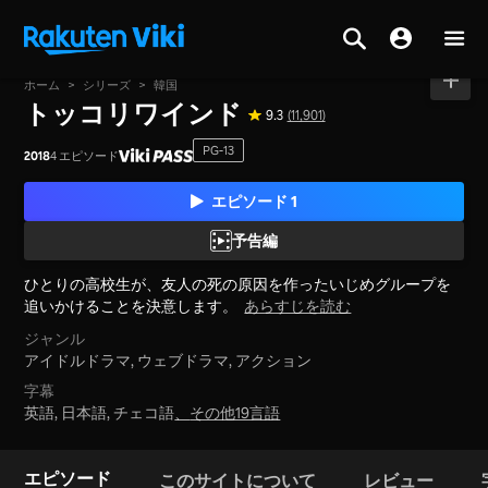
ホーム
>
シリーズ
>
韓国
トッコリワインド
9.3
(11,901)
PG-13
2018
4 エピソード
エピソード 1
予告編
ひとりの高校生が、友人の死の原因を作ったいじめグループを
追いかけることを決意します。
あらすじを読む
ジャンル
アイドルドラマ,
ウェブドラマ,
アクション
字幕
英語, 日本語, チェコ語
、
その他19言語
エピソード
このサイトについて
レビュー