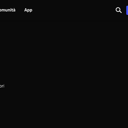
omunità
App
bri