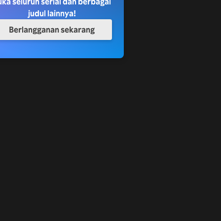
uka seluruh serial dan berbagai
judul lainnya!
Berlangganan sekarang