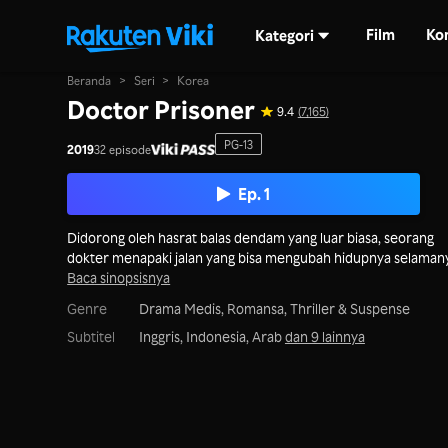
Film
Ko
Kategori
Beranda
>
Seri
>
Korea
Doctor Prisoner
9.4
(7,165)
PG-13
2019
32 episode
Ep. 1
Didorong oleh hasrat balas dendam yang luar biasa, seorang
dokter menapaki jalan yang bisa mengubah hidupnya selaman
Baca sinopsisnya
Genre
Drama Medis,
Romansa,
Thriller & Suspense
Subtitel
Inggris, Indonesia, Arab
dan 9 lainnya