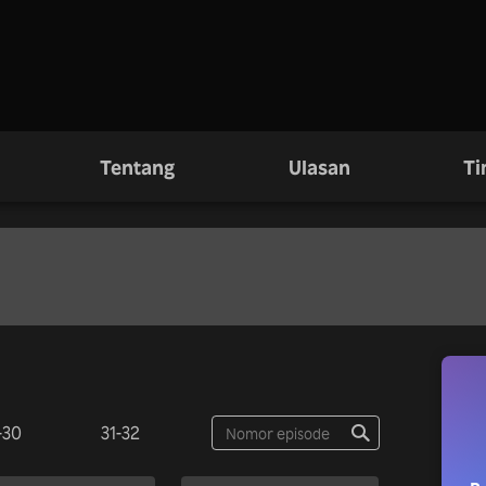
Tentang
Ulasan
Ti
-30
31-32