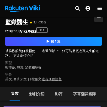
首頁
>
系列
>
韓國
監獄醫生
9.4
(7,165)
PG-13
2019
第 32 集
第 1 集
被強烈的復仇欲驅使，一名醫師踏上一條可能徹底改寫人生的道
路。
更多劇情介紹
類型
醫療劇,
浪漫,
驚悚和懸疑
字幕
英文, 西班牙文, 阿拉伯文
還有 9 種語言
集数
影劇介紹
影評
字幕翻譯團隊