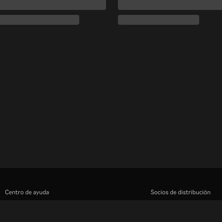
Centro de ayuda
Socios de distribución
Trabaja con nosotros
Anunciantes
Centro de prensa