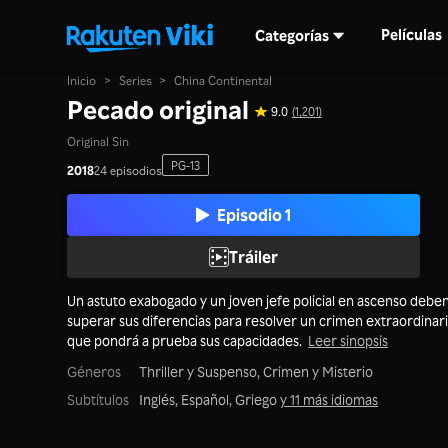
Películas
Categorías
Inicio
>
Series
>
China Continental
Pecado original
9.0
(1,201)
Original Sin
PG-13
2018
24 episodios
Episodio 1
Tráiler
Un astuto exabogado y un joven jefe policial en ascenso debe
superar sus diferencias para resolver un crimen extraordinar
que pondrá a prueba sus capacidades.
Leer sinopsis
Géneros
Thriller y Suspenso,
Crimen y Misterio
Subtítulos
Inglés, Español, Griego
y 11 más idiomas