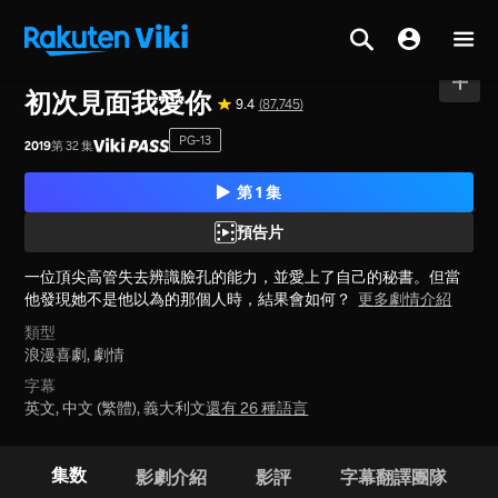
首頁
>
系列
>
韓國
初次見面我愛你
9.4
(87,745)
PG-13
2019
第 32 集
第 1 集
預告片
一位頂尖高管失去辨識臉孔的能力，並愛上了自己的秘書。但當
他發現她不是他以為的那個人時，結果會如何？
更多劇情介紹
類型
浪漫喜劇,
劇情
字幕
英文, 中文 (繁體), 義大利文
還有 26 種語言
集数
影劇介紹
影評
字幕翻譯團隊