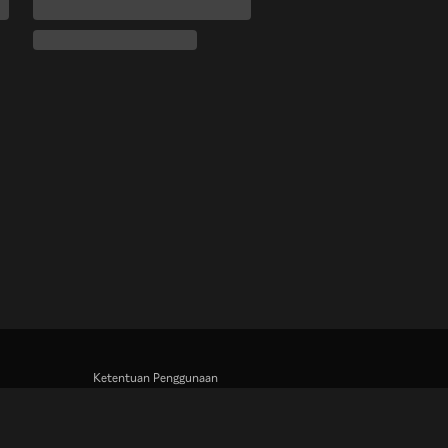
Ketentuan Penggunaan
Kebijakan Privasi
Kebijakan Cookie dan Teknologi Penelusuran