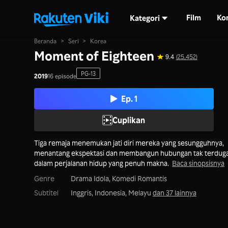
Film
Ko
Kategori
Beranda
>
Seri
>
Korea
Moment of Eighteen
9.4
(25,452)
PG-13
2019
16 episode
Ep. 1
Cuplikan
Tiga remaja menemukan jati diri mereka yang sesungguhnya,
menantang ekspektasi dan membangun hubungan tak terdug
dalam perjalanan hidup yang penuh makna.
Baca sinopsisnya
Genre
Drama Idola,
Komedi Romantis
Subtitel
Inggris, Indonesia, Melayu
dan 37 lainnya