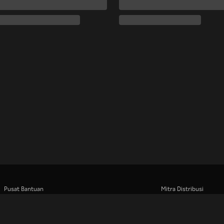
Pusat Bantuan
Mitra Distribusi
Bekerja Bersama Kami
Pengiklan
Pusat Pers