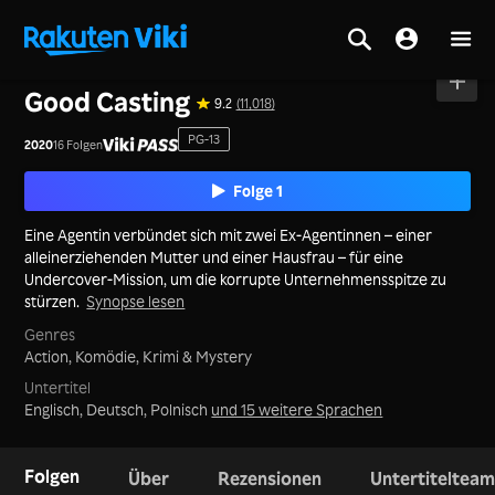
Startseite
>
Serie
>
Korea
Good Casting
9.2
(11,018)
PG-13
2020
16 Folgen
Folge 1
Eine Agentin verbündet sich mit zwei Ex‑Agentinnen – einer
alleinerziehenden Mutter und einer Hausfrau – für eine
Undercover‑Mission, um die korrupte Unternehmensspitze zu
stürzen.
Synopse lesen
Genres
Action,
Komödie,
Krimi & Mystery
Untertitel
Englisch, Deutsch, Polnisch
und 15 weitere Sprachen
Folgen
Über
Rezensionen
Untertitelteam