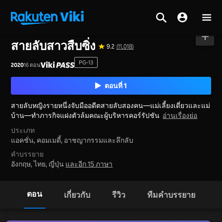
หน้าหลัก
>
ซีรีส์
>
เกาหลีใต้
สายลับสาวสืบซิ่ง
9.2
(11,018)
PG-13
2020
16 ตอน
ตอนที่ 1
สายลับหญิงรายหนึ่งจับมืออดีตสายลับสองคน—แม่เลี้ยงเดี่ยวและแม่
บ้าน—ทำภารกิจแฝงตัวล้มคณะผู้บริหารคอร์รัปชัน
อ่านเรื่องย่อ
ประเภท
แอคชั่น,
คอมเมดี้,
อาชญากรรมและลึกลับ
คำบรรยาย
อังกฤษ, ไทย, ญี่ปุ่น
และอีก 15 ภาษา
ตอน
เกี่ยวกับ
รีวิว
ทีมคำบรรยาย