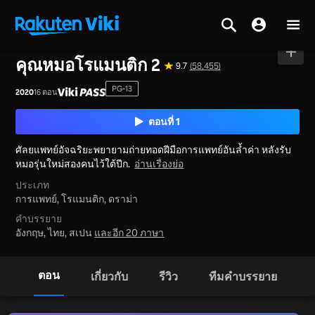
หน้าหลัก
>
ซีรีส์
>
เกาหลีใต้
คุณหมอโรแมนติก 2
9.7
(58,455)
PG-13
2020
16 ตอน
ตอนที่ 1
ศัลยแพทย์อัจฉริยะพยายามถ่ายทอดฝีมือการแพทย์อันล้ำค่า หลังรับ
หมอรุ่นใหม่สองคนไว้ใต้ปีก.
อ่านเรื่องย่อ
ประเภท
การแพทย์,
โรแมนติก,
ดราม่า
คำบรรยาย
อังกฤษ, ไทย, สเปน
และอีก 20 ภาษา
ตอน
เกี่ยวกับ
รีวิว
ทีมคำบรรยาย