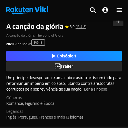
Tela inicial
>
Séries
>
China Continental
A canção da glória
8.9
(13,415)
A canção da glória, The Song of Glory
PG-13
2020
53 episódios
Episódio 1
Trailer
Um príncipe desesperado e uma nobre astuta arriscam tudo para
reformar um império em colapso, lutando contra aristocratas
corruptos pela sobrevivência de sua nação.
Ler a sinopse
Gêneros
Romance,
Figurino e Época
Legendas
Inglês, Português, Francês
e mais 13 idiomas