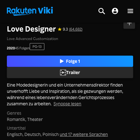
Startseite
>
Serie
>
Festland China
Love Designer
9.3
(64,682)
Love Advanced Customization
PG-13
2020
45 Folgen
Folge 1
Trailer
Eine Modedesignerin und ein Unternehmensdirektor finden
unverhofft Liebe und Inspiration, als sie gezwungen werden,
während eines lebensverändernden Gerichtsprozesses
zusammen zu arbeiten.
Synopse lesen
Genres
Romantik,
Theater
Untertitel
Englisch, Deutsch, Polnisch
und 17 weitere Sprachen