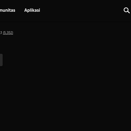
munitas
Aplikasi
.1
(5,352)