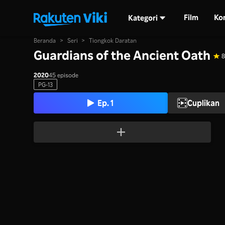
Film
Ko
Kategori
Beranda
>
Seri
>
Tiongkok Daratan
Guardians of the Ancient Oath
8
2020
45 episode
PG-13
Ep. 1
Cuplikan