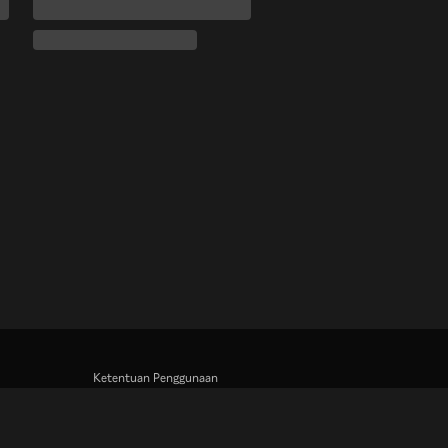
Ketentuan Penggunaan
Kebijakan Privasi
Kebijakan Cookie dan Teknologi Penelusuran