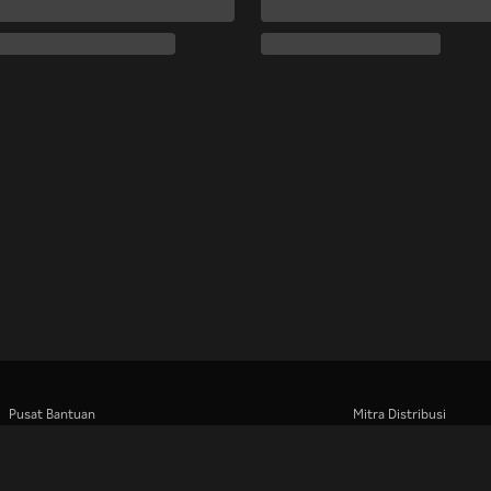
Pusat Bantuan
Mitra Distribusi
Bekerja Bersama Kami
Pengiklan
Pusat Pers