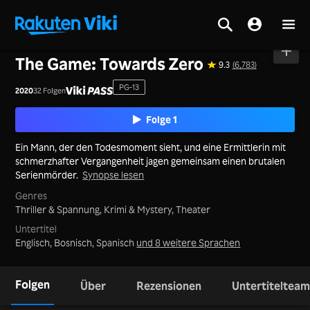
Startseite
>
Serie
>
Korea
The Game: Towards Zero
9.3
(6,783)
PG-13
2020
32 Folgen
Folge 1
Ein Mann, der den Todesmoment sieht, und eine Ermittlerin mit
schmerzhafter Vergangenheit jagen gemeinsam einen brutalen
Serienmörder.
Synopse lesen
Genres
Thriller & Spannung,
Krimi & Mystery,
Theater
Untertitel
Englisch, Bosnisch, Spanisch
und 8 weitere Sprachen
Folgen
Über
Rezensionen
Untertitelteam