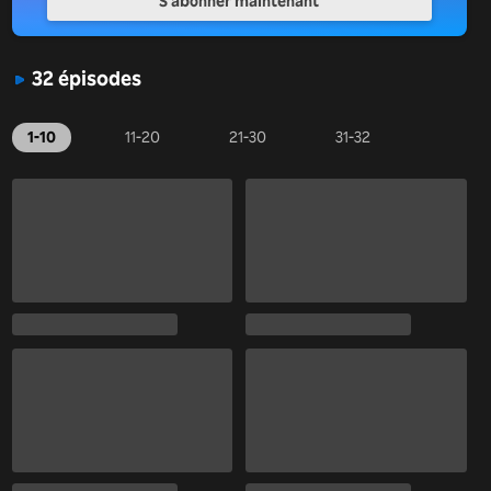
S'abonner maintenant
32 épisodes
1-10
11-20
21-30
31-32