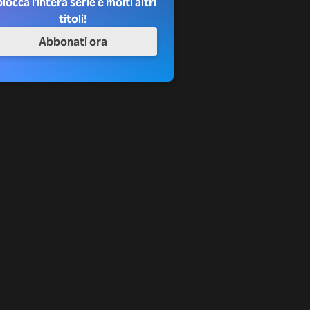
locca l'intera serie e molti altri
titoli!
Abbonati ora