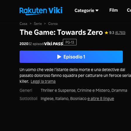
Film
C
Categorie
Casa
>
Serie
>
Corea
The Game: Towards Zero
9.3
(6,783)
PG-13
2020
32 episodi
Episodio 1
Un uomo che vede l’istante della morte e una detective dal
passato doloroso fanno squadra per catturare un feroce seria
killer.
Leggi la trama
Generi
Thriller e Suspense,
Crimine e Mistero,
Dramma
Sottotitoli
Inglese, Italiano, Bosniaco
e altre 8 lingue