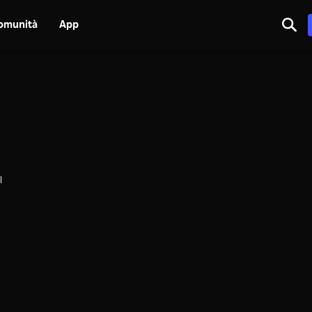
omunità
App
l