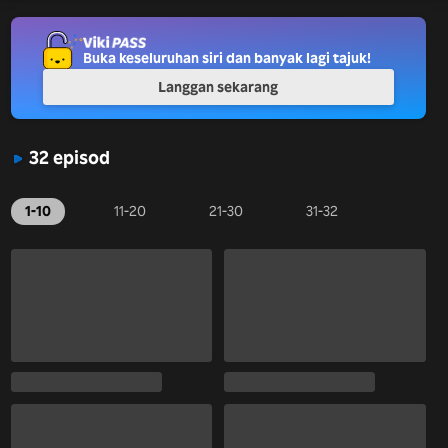
Buka keseluruhan siri dan banyak lagi tajuk!
Langgan sekarang
32 episod
1-10
11-20
21-30
31-32