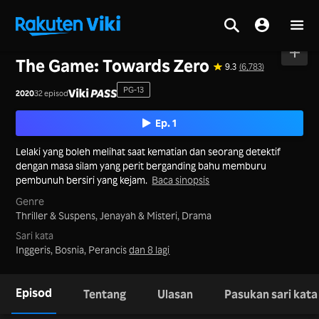
Utama
>
Siri
>
Korea
The Game: Towards Zero
9.3
(6,783)
PG-13
2020
32 episod
Ep. 1
Lelaki yang boleh melihat saat kematian dan seorang detektif
dengan masa silam yang perit berganding bahu memburu
pembunuh bersiri yang kejam.
Baca sinopsis
Genre
Thriller & Suspens,
Jenayah & Misteri,
Drama
Sari kata
Inggeris, Bosnia, Perancis
dan 8 lagi
Episod
Tentang
Ulasan
Pasukan sari kata