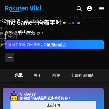
一个能看见死亡瞬间的男人，和一位背负伤痛过去的女刑警联手追捕
主页
>
系列节目
>
韩国
残忍连环杀手。
阅读剧情简介
The Game：向着零时
9.3
(6,848)
类型
2020
32 集
惊悚和悬疑,
犯罪和悬疑,
剧情
PG-13
字幕
第 1 集
英语, 波斯尼亚语, 西班牙语以及
其他8种語言
集数
关于
剧评
字幕翻译团队
解锁整部连续剧和更多精彩内容！
现在订阅