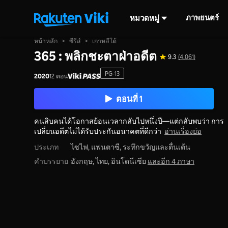
ภาพยนตร์
หมวดหมู่
หน้าหลัก
>
ซีรีส์
>
เกาหลีใต้
365 : พลิกชะตาฝ่าอดีต
9.3
(4,061)
PG-13
2020
12 ตอน
ตอนที่ 1
คนสิบคนได้โอกาสย้อนเวลากลับไปหนึ่งปี—แต่กลับพบว่า การ
เปลี่ยนอดีตไม่ได้รับประกันอนาคตที่ดีกว่า
อ่านเรื่องย่อ
ประเภท
ไซไฟ,
แฟนตาซี,
ระทึกขวัญและตื่นเต้น
คำบรรยาย
อังกฤษ, ไทย, อินโดนีเซีย
และอีก 4 ภาษา