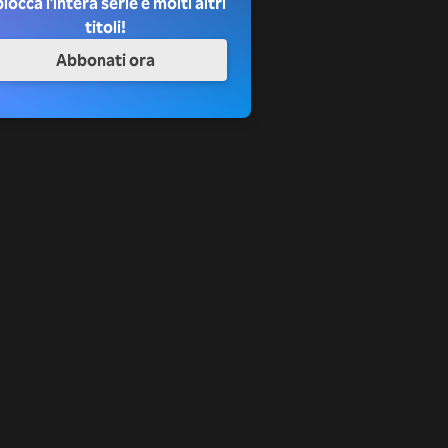
locca l'intera serie e molti altri
titoli!
Abbonati ora