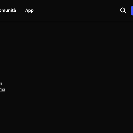
omunità
App
an
ama