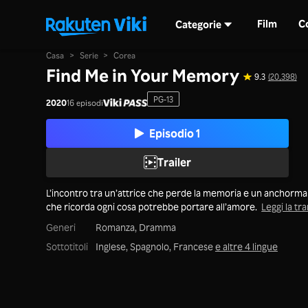
Film
C
Categorie
Casa
>
Serie
>
Corea
Find Me in Your Memory
9.3
(20,398)
PG-13
2020
16 episodi
Episodio 1
Trailer
L’incontro tra un’attrice che perde la memoria e un anchorm
che ricorda ogni cosa potrebbe portare all’amore.
Leggi la tr
Generi
Romanza,
Dramma
Sottotitoli
Inglese, Spagnolo, Francese
e altre 4 lingue