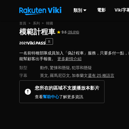
電影
Viki
類別
首頁
>
系列
>
韓國
模範計程車
9.6
(39,816)
R
2021
一名前特種部隊成員加入「偽計程車」服務，只要多付一點，
能幫顧客出手報復。
更多劇情介紹
類型
動作,
驚悚和懸疑,
犯罪和懸疑
字幕
英文, 羅馬尼亞文, 加泰蘭文
還有 25 種語言
您所在的區域不支援播放本影片
查看
幫助中心
了解更多資訊