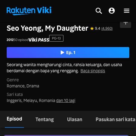
Utama
>
Siri
>
Korea
Seo Yeong, My Daughter
9.4
(4,960)
PG-13
2012
50 episod
Ep. 1
Seorang wanita mengharungi cinta, rahsia keluarga, dan usaha
berdamai dengan bapa yang renggang.
Baca sinopsis
Genre
Romance,
Drama
Sari kata
Inggeris, Melayu, Romania
dan 10 lagi
Episod
Tentang
Ulasan
Pasukan sari kata