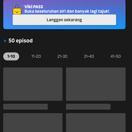
Buka keseluruhan siri dan banyak lagi tajuk!
Langgan sekarang
50 episod
1-10
11-20
21-30
31-40
41-50