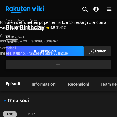
Può una donna, il cui primo amore si è tolto la vita dieci anni fa,
Casa
>
Serie
>
Corea
tornare indietro nel tempo per fermarlo e confessargli che lo ama
Blue Birthday
veramente?
Leggi la trama
9.5
(31,479)
Generi
2021
17 episodi
Idol Drama,
Web Dramma,
Romanza
PG-13
Sottotitoli
Episodio 1
Trailer
Inglese, Italiano, Francese
e altre 35 lingue
Episodi
Informazioni
Recensioni
Team dei
17 episodi
1-10
11-17