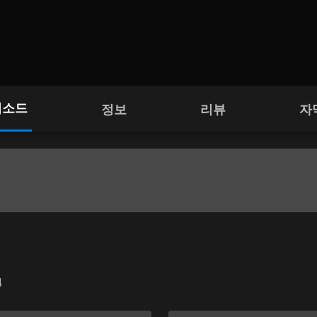
피소드
정보
리뷰
자
4