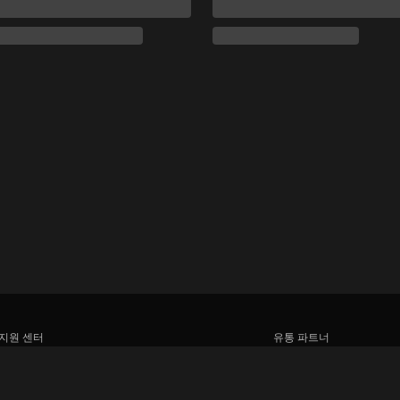
지원 센터
유통 파트너
함께 일할 식구를 모십니다
광고사
미디어 센터, 보도자료