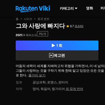
영화
커
카테고리
홈
>
시리즈
>
중국 본토
그와 사랑에 빠지다
8.7
(8,645)
PG-13
2021
24 에피소드
1 회
예고편
어둠의 세력이 세계를 지배하고자 위협을 가하면서, 이 네 남자
그들이 사랑하는 것을 구하기 위해 한때 알고 있었던 모든 것을
로 한다.
줄거리 보기
장르
공상과학,
로맨스,
판타지
자막
영어, 독일어, 헝가리어
외 12개 언어