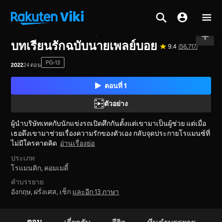
หน้าหลัก
>
ซีรีส์
>
จีนแผ่นดินใหญ่
บทเรียนรักฉบับนายเพลย์บอย
9.4
(56,717)
PG-13
2022
24 ตอน
ตอนที่ 1
ตัวอย่าง
ผู้นำบริษัทเทคกับนักแข่งรถเปิดศึกกันตั้งแต่เขามาเป็นผู้ช่วย แต่เมื่อ
เธอดึงเขามาช่วยเรื่องความรักของตัวเอง กลับจุดประกายโรแมนซ์ที่
ไม่มีใครคาดคิด
อ่านเรื่องย่อ
ประเภท
โรแมนติก,
คอมเมดี้
คำบรรยาย
อังกฤษ, ฝรั่งเศส, เช็ก
และอีก 13 ภาษา
ตอน