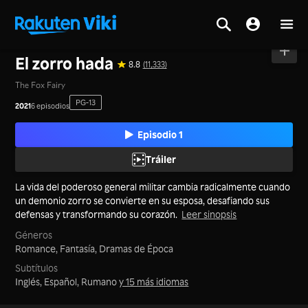
Inicio
>
Series
>
China Continental
El zorro hada
8.8
(11,333)
The Fox Fairy
PG-13
2021
6 episodios
Episodio 1
Tráiler
La vida del poderoso general militar cambia radicalmente cuando
un demonio zorro se convierte en su esposa, desafiando sus
defensas y transformando su corazón.
Leer sinopsis
Géneros
Romance,
Fantasía,
Dramas de Época
Subtítulos
Inglés, Español, Rumano
y 15 más idiomas