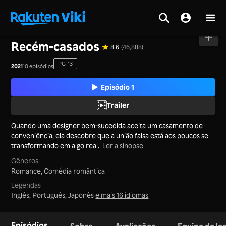
Tela inicial
>
Séries
>
Japão
Recém‑casados
8.6
(46,888)
PG-13
2021
10 episódios
Episódio 1
Trailer
Quando uma designer bem-sucedida aceita um casamento de
conveniência, ela descobre que a união falsa está aos poucos se
transformando em algo real.
Ler a sinopse
Gêneros
Romance,
Comédia romântica
Legendas
Inglês, Português, Japonês
e mais 16 idiomas
Episódios