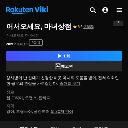
홈
>
시리즈
>
대한민국
어서오세요, 마녀상점
8.2
(2,865)
어서오세요, 마녀상점
PG-13
2019
12 에피소드
1 회
예고편
상사병이 난 십대가 친절한 이웃 마녀의 도움을 받아, 전혀 의외인
한 급우의 관심을 사로잡는다.
줄거리 보기
장르
웹 드라마,
로맨스,
판타지
자막
영어, 프랑스어, 폴란드어
외 20개 언어