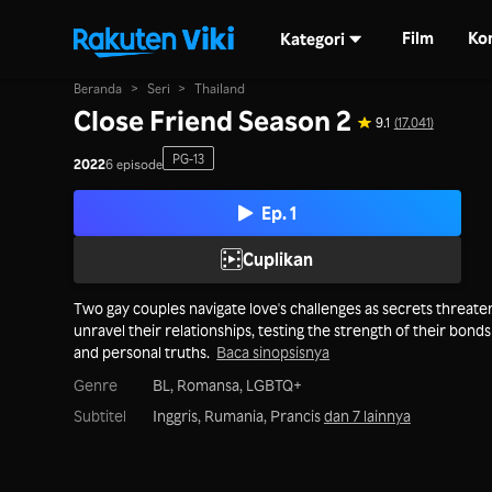
Film
Ko
Kategori
Beranda
>
Seri
>
Thailand
Close Friend Season 2
9.1
(17,041)
PG-13
2022
6 episode
Ep. 1
Cuplikan
Two gay couples navigate love's challenges as secrets threate
unravel their relationships, testing the strength of their bonds
and personal truths.
Baca sinopsisnya
Genre
BL,
Romansa,
LGBTQ+
Subtitel
Inggris, Rumania, Prancis
dan 7 lainnya