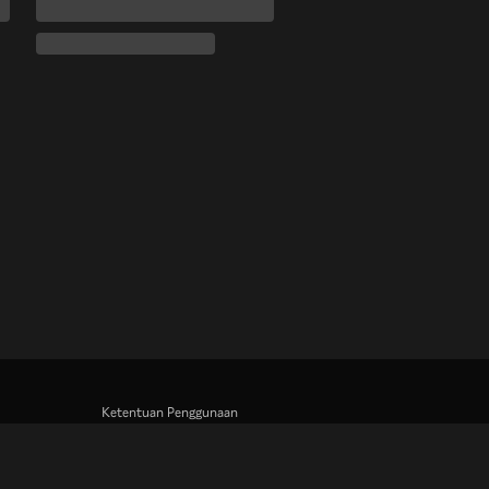
Ketentuan Penggunaan
Kebijakan Privasi
Kebijakan Cookie dan Teknologi Penelusuran