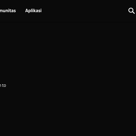
munitas
Aplikasi
n to