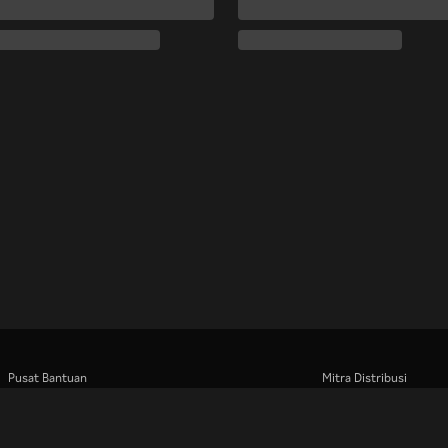
Pusat Bantuan
Mitra Distribusi
Bekerja Bersama Kami
Pengiklan
Pusat Pers