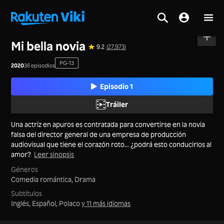
Inicio
>
Series
>
China Continental
Mi bella novia
9.2
(27,973)
PG-13
2020
36 episodios
Episodio 1
Tráiler
Una actriz en apuros es contratada para convertirse en la novia
falsa del director general de una empresa de producción
audiovisual que tiene el corazón roto... ¿podrá esto conducirlos al
amor?
Leer sinopsis
Géneros
Comedia romántica,
Drama
Subtítulos
Inglés, Español, Polaco
y 11 más idiomas