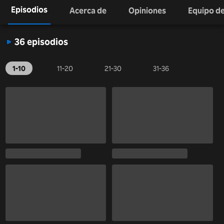
Episodios
Acerca de
Opiniones
Equipo de
36 episodios
1-10
11-20
21-30
31-36