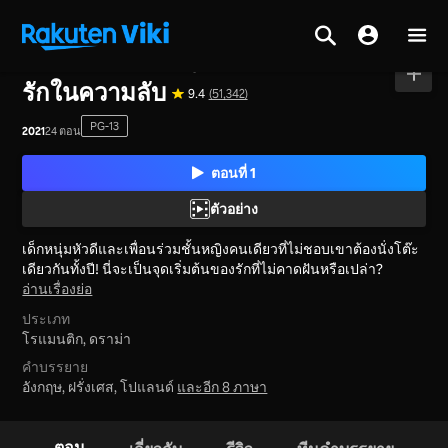
หน้าหลัก
>
ซีรีส์
>
จีนแผ่นดินใหญ่
รักในความลับ
9.4
(51,342)
PG-13
2021
24 ตอน
ตอนที่ 1
ตัวอย่าง
เด็กหนุ่มหัวดีและเพื่อนร่วมชั้นหญิงคนเดียวที่ไม่ชอบเขาต้องนั่งโต๊ะ
เดียวกันทั้งปี! นี่จะเป็นจุดเริ่มต้นของรักที่ไม่คาดฝันหรือเปล่า?
อ่านเรื่องย่อ
ประเภท
โรแมนติก,
ดราม่า
คำบรรยาย
อังกฤษ, ฝรั่งเศส, โปแลนด์
และอีก 8 ภาษา
ตอน