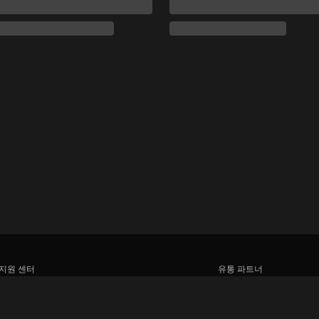
지원 센터
유통 파트너
함께 일할 식구를 모십니다
광고사
미디어 센터, 보도자료