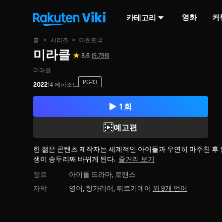
영화
커
카테고리
홈
>
시리즈
>
대한민국
미라클
8.6
(9,798)
미라클
PG-13
2022
14 에피소드
1 회
예고편
한 젊은 콘텐츠 제작자는 세계적인 아이돌과 우연히 마주친 후 
생이 송두리째 바뀌게 된다.
줄거리 보기
장르
아이돌 드라마,
로맨스
자막
영어, 헝가리어, 튀르키예어
외 9개 언어