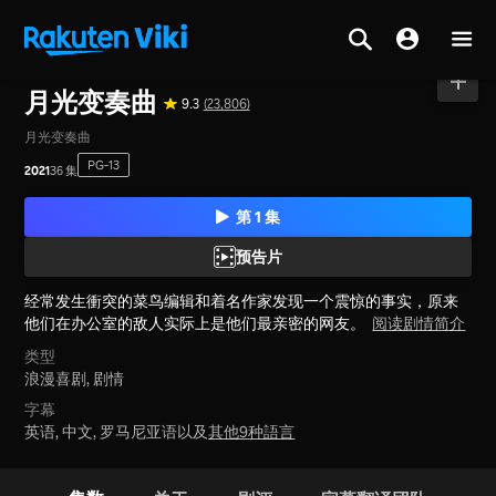
主页
>
系列节目
>
中国大陆
月光变奏曲
9.3
(23,806)
月光变奏曲
PG-13
2021
36 集
第 1 集
预告片
经常发生衝突的菜鸟编辑和着名作家发现一个震惊的事实，原来
他们在办公室的敌人实际上是他们最亲密的网友。
阅读剧情简介
类型
浪漫喜剧,
剧情
字幕
英语, 中文, 罗马尼亚语以及
其他9种語言