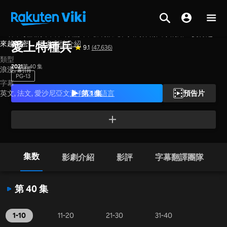
互看不順眼的軍醫和特種兵，發現彼此在共同保衛國家的路上變得越
首頁
>
系列
>
中國大陸
來越親密。
更多劇情介紹
愛上特種兵
9.1
(47,636)
類型
2021
第 40 集
浪漫,
劇情
PG-13
字幕
第 1 集
預告片
英文, 法文, 愛沙尼亞文
還有 13 種語言
集数
影劇介紹
影評
字幕翻譯團隊
第 40 集
1-10
11-20
21-30
31-40