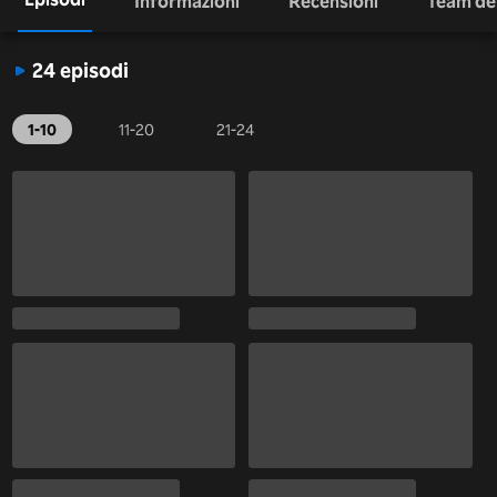
Informazioni
Recensioni
Team dei
24 episodi
1-10
11-20
21-24