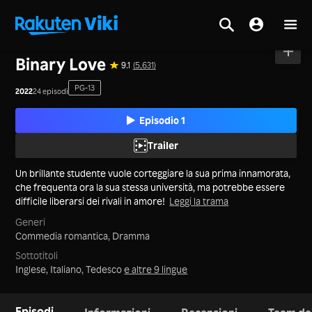
Casa
>
Serie
>
La Cina Continentale
Binary Love
9.1
(5,631)
PG-13
2022
24 episodi
Episodio 1
Trailer
Un brillante studente vuole corteggiare la sua prima innamorata,
che frequenta ora la sua stessa università, ma potrebbe essere
difficile liberarsi dei rivali in amore!
Leggi la trama
Generi
Commedia romantica,
Dramma
Sottotitoli
Inglese, Italiano, Tedesco
e altre 9 lingue
Episodi